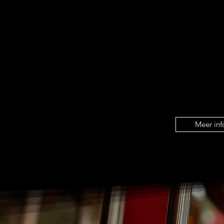
en kranten voo
elijk buiten
overleg worden
INCHECKEN van
UITCHECKEN t
 hebben wij een
teld.
Meer inf