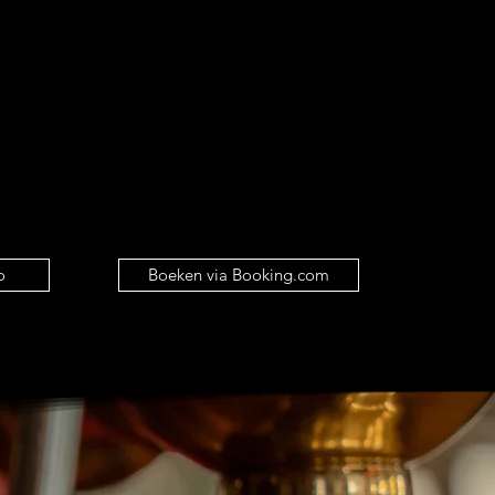
r regenachtige avonden.
 16.00 tot 22.00 uur
ot 11.00 uur
o
Boeken via Booking.com