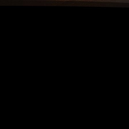
Restaurant
De kaart is redelijk uitgebreid en de prijs/kwali
is uitstekend. We zijn trots op een groot bes
gasten uit de wijde omgeving, die de sfeer, d
onze goede keuken al jaren waarderen.
Ons restaurant is gezellig ouderwets ingericht 
echte open haard met daar omheen comfortabe
Buiten hebben we nog een groot terras waar u
vertoeven.