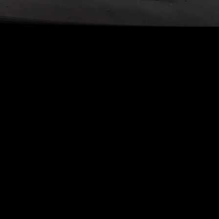
Hotel
lein maar fijn en heeft 2 tweepersoonskamers en 2
ie personen. De kamers zijn gezellig ingericht en
levisie én gratis draadloos internet.
ers hebben eigen douche en toilet. De bedden
s, maar zijn gemakkelijk aan elkaar te zetten. De
llemaal boven, dus wat minder geschikt voor
ht ter been zijn.
wij een uitstekend restaurant met een gezellig
nze "huiskamer" hebben wij boeken, tijdschriften