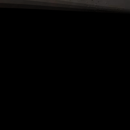
teitsverhouding
Ons hotel is k
tand van vaste
kamers voor dr
e bediening en
voorzien van te
Alle hotelkam
met een mooie,
zijn éénpersoon
le fauteuils.
kamers zijn a
 heerlijk kunt
mensen die slec
Verder hebben 
terras en in o