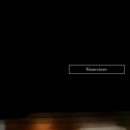
RECEPTIES EN VERGADERINGEN
zijn mog
dinertijd. De openingstijd kan hiervoor in 
aangepast.
Voor grotere
GROEPEN
(vanaf ca. 12 personen)
speciaal "SCHOORLDAMMERMENU" samenges
Reserveren